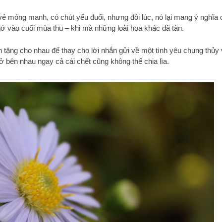
 vẻ mỏng manh, có chút yếu đuối, nhưng đôi lúc, nó lại mang ý nghĩa 
nở vào cuối mùa thu – khi mà những loài hoa khác đã tàn.
 tặng cho nhau để thay cho lời nhắn gửi về một tình yêu chung thủy
 bên nhau ngay cả cái chết cũng không thể chia lìa.