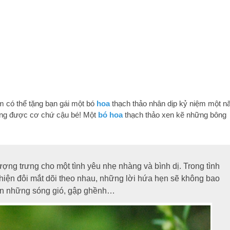
m có thể tặng bạn gái một bó
hoa
thạch thảo nhân dịp kỷ niệm một 
hông được cơ chứ cậu bé! Một
bó hoa
thạch thảo xen kẽ những bông
ng trưng cho một tình yêu nhẹ nhàng và bình dị. Trong tình
 hiện đôi mắt dõi theo nhau, những lời hứa hẹn sẽ không bao
rên những sóng gió, gập ghềnh…