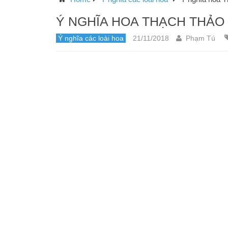
Ý NGHĨA HOA THẠCH THẢO
Ý nghĩa các loài hoa
21/11/2018
Phạm Tú