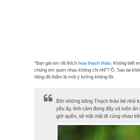
“Bạn gái em rất thích
hoa thạch thảo
. Không biết e
chúng em quen nhau không chị nhỉ”? Ồ. Sao lại k
hồng đỏ thắm là một ý tưởng không tồi.
Bởi những bông Thạch thảo bé nhỏ tượ
yêu ấy, tình cảm đong đầy và luôn ẩn
giờ quên, sẽ mãi mãi đi cùng nhau t