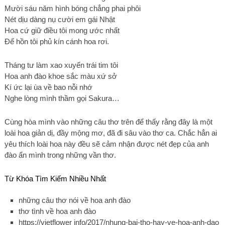
Mười sáu năm hình bóng chẳng phai phôi
Nét dịu dàng nụ cười em gái Nhật
Hoa cứ giữ điều tôi mong ước nhất
Để hồn tôi phủ kín cánh hoa rơi.
Tháng tư làm xao xuyến trái tim tôi
Hoa anh đào khoe sắc màu xứ sở
Kí ức lại ùa về bao nỗi nhớ
Nghe lòng mình thầm gọi Sakura…
Cùng hòa mình vào những câu thơ trên để thấy rằng đây là một
loài hoa giản dị, đầy mộng mơ, đã đi sâu vào thơ ca. Chắc hẳn ai
yêu thích loài hoa này đều sẽ cảm nhận được nét đẹp của anh
đào ẩn mình trong những vần thơ.
Từ Khóa Tìm Kiếm Nhiều Nhất
những câu thơ nói về hoa anh đào
thơ tình về hoa anh đào
https://vietflower info/2017/nhung-bai-tho-hay-ve-hoa-anh-dao