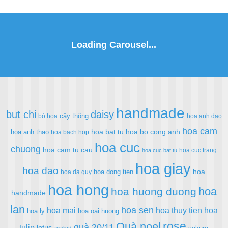
handmade
but chi
daisy
cây thông
bó hoa
hoa anh dao
hoa cam
hoa bat tu
hoa bo cong anh
hoa anh thao
hoa bach hop
hoa cuc
chuong
hoa cam tu cau
hoa cuc trang
hoa cuc bat tu
hoa giay
hoa dao
hoa
hoa dong tien
hoa da quy
hoa hong
hoa
hoa huong duong
handmade
lan
hoa sen
hoa mai
hoa thuy tien
hoa
hoa ly
hoa oai huong
rose
Quà noel
quà 20/11
tulip
lotus