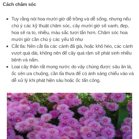
Cách chăm sóc
Tuy rằng nói hoa mười giờ dễ trồng và dễ sống, nhưng nếu
chú ý các kỹ thuật chăm sóc, cây mười giờ sẽ xanh, đẹp,
hoa sẽ ra to, nhiều, màu sắc tươi tắn hơn. Chăm sóc hoa
mười giờ cần chú ý các yếu tố như
Cắt tỉa: Nên cắt tỉa các cành đã già, hoặc khô héo, các cành
vượt quá dài, không nên để cây quá rậm sẽ phát sinh nhiều
bệnh và nấm.
Loại cây thân rất mọng nước do vậy chúng được sâu ăn lá,
ốc sên ưa chuộng, cần tỉa thưa để có ánh sáng chiếu vào và
dễ xử lý khi phát hiện sâu hoặc ốc tấn công.