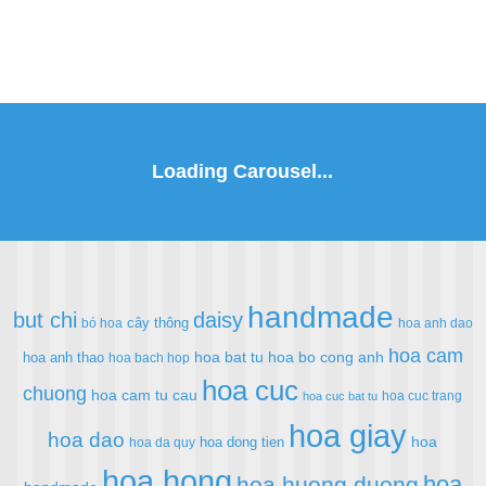
handmade
but chi
daisy
cây thông
bó hoa
hoa anh dao
hoa cam
hoa bat tu
hoa bo cong anh
hoa anh thao
hoa bach hop
hoa cuc
chuong
hoa cam tu cau
hoa cuc trang
hoa cuc bat tu
hoa giay
hoa dao
hoa
hoa dong tien
hoa da quy
hoa hong
hoa
hoa huong duong