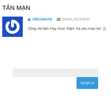
TẢN MẠN
HIEUNHAN
EMAIL AUTHOR
Sộng nội tậm Hạy khọc thậm Vạ yệu mạu tịm :))