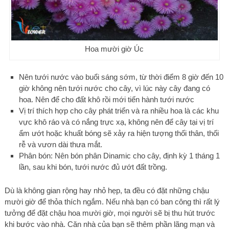
Hoa mười giờ Úc
Nên tưới nước vào buổi sáng sớm, từ thời điểm 8 giờ đến 10
giờ không nên tưới nước cho cây, vì lúc này cây đang có
hoa. Nên để cho đất khô rồi mới tiến hành tưới nước
Vị trí thích hợp cho cây phát triển và ra nhiều hoa là các khu
vực khô ráo và có nắng trực xạ, không nên để cây tại vị trí
ẩm ướt hoặc khuất bóng sẽ xảy ra hiện tượng thối thân, thối
rễ và vươn dài thưa mắt.
Phân bón: Nên bón phân Dinamic cho cây, định kỳ 1 tháng 1
lần, sau khi bón, tưới nước đủ ướt đất trồng.
Dù là không gian rộng hay nhỏ hẹp, ta đều có đặt những chậu
mười giờ để thỏa thích ngắm. Nếu nhà bạn có ban công thì rất lý
tưởng để đặt chậu hoa mười giờ, mọi người sẽ bị thu hút trước
khi bước vào nhà. Căn nhà của bạn sẽ thêm phần lãng mạn và