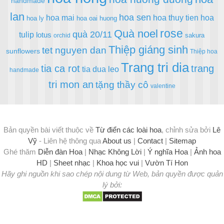
handmade
lan
hoa sen
hoa mai
hoa thuy tien
hoa
hoa ly
hoa oai huong
rose
Quà noel
quà 20/11
tulip
lotus
sakura
orchid
Thiệp giáng sinh
tet nguyen dan
sunflowers
Thiệp hoa
Trang tri dia
tia ca rot
trang
tia dua leo
handmade
tri mon an
tặng thầy cô
valentine
Bản quyền bài viết thuộc về
Từ điển các loài hoa
, chỉnh sửa bởi
Lê
Vỹ
- Liên hệ thông qua
About us
|
Contact
|
Sitemap
Ghé thăm
Diễn đàn Hoa
|
Nhạc Không Lời
|
Ý nghĩa Hoa
|
Ảnh hoa
HD
|
Sheet nhạc
|
Khoa học vui
|
Vườn Tí Hon
Hãy ghi nguồn khi sao chép nội dung từ Web, bản quyền được quản
lý bởi: