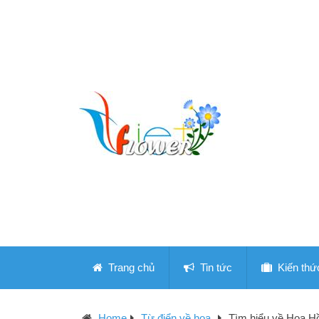
Trang chủ
Tin tức
Kiến thứ
Home
Từ điển về hoa
Tìm hiểu về Hoa H