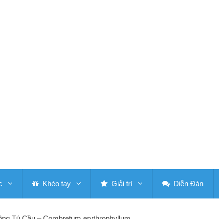
c
Khéo tay
Giải trí
Diễn Đàn
ồng Tú Cầu – Combretum erythrophyllum