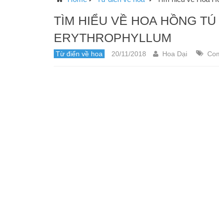
TÌM HIỂU VỀ HOA HỒNG T
ERYTHROPHYLLUM
Từ điển về hoa
20/11/2018
Hoa Dại
Com