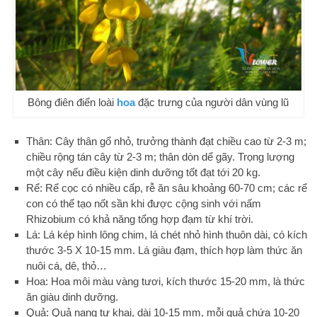
Bông điên điển loài
hoa
đặc trưng của người dân vùng lũ
Thân: Cây thân gổ nhỏ, trưởng thành đạt chiều cao từ 2-3 m;
chiều rộng tán cây từ 2-3 m; thân dòn dể gãy. Trọng lượng
một cây nếu điều kiện dinh dưỡng tốt đạt tới 20 kg.
Rể: Rể cọc có nhiều cấp, rễ ăn sâu khoảng 60-70 cm; các rể
con có thể tạo nốt sần khi được cộng sinh với nấm
Rhizobium có khả năng tổng hợp đạm từ khí trời.
Lá: Lá kép hình lông chim, lá chét nhỏ hình thuôn dài, có kích
thước 3-5 X 10-15 mm. Lá giàu đạm, thích hợp làm thức ăn
nuôi cá, dê, thỏ…
Hoa: Hoa môi màu vàng tươi, kích thước 15-20 mm, là thức
ăn giàu dinh dưỡng.
Quả: Quả nang tự khai, dài 10-15 mm, mỗi quả chứa 10-20