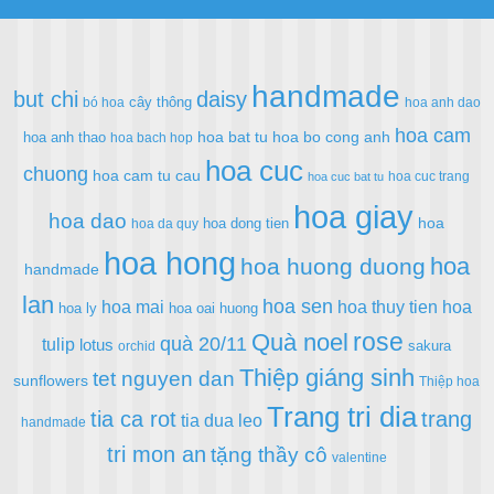
handmade
but chi
daisy
cây thông
bó hoa
hoa anh dao
hoa cam
hoa bat tu
hoa bo cong anh
hoa anh thao
hoa bach hop
hoa cuc
chuong
hoa cam tu cau
hoa cuc trang
hoa cuc bat tu
hoa giay
hoa dao
hoa
hoa dong tien
hoa da quy
hoa hong
hoa
hoa huong duong
handmade
lan
hoa sen
hoa mai
hoa thuy tien
hoa
hoa ly
hoa oai huong
rose
Quà noel
quà 20/11
tulip
lotus
sakura
orchid
Thiệp giáng sinh
tet nguyen dan
sunflowers
Thiệp hoa
Trang tri dia
tia ca rot
trang
tia dua leo
handmade
tri mon an
tặng thầy cô
valentine