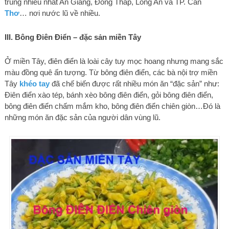
trung nhiếu nhất An Giang, Đồng Tháp, Long An và TP. Cần
Thơ
… nơi nước lũ về nhiều.
III. Bông Điên Điển – đặc sản miền Tây
Ở miền Tây, điên điển là loài cây tuy mọc hoang nhưng mang sắc
màu đồng quê ấn tượng. Từ bông điên điển, các bà nội trợ miền
Tây
khéo tay
đã chế biến được rất nhiều món ăn “đặc sản” như:
Điên điển xào tép, bánh xèo bông điên điển, gỏi bông điên điển,
bông điên điển chấm mắm kho, bông điên điển chiên giòn…Đó là
những món ăn đặc sản của người dân vùng lũ.