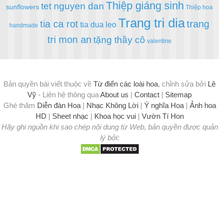
Thiệp giáng sinh
tet nguyen dan
sunflowers
Thiệp hoa
Trang tri dia
tia ca rot
trang
tia dua leo
handmade
tri mon an
tặng thầy cô
valentine
Bản quyền bài viết thuộc về
Từ điển các loài hoa
, chỉnh sửa bởi
Lê
Vỹ
- Liên hệ thông qua
About us
|
Contact
|
Sitemap
Ghé thăm
Diễn đàn Hoa
|
Nhạc Không Lời
|
Ý nghĩa Hoa
|
Ảnh hoa
HD
|
Sheet nhạc
|
Khoa học vui
|
Vườn Tí Hon
Hãy ghi nguồn khi sao chép nội dung từ Web, bản quyền được quản
lý bởi: