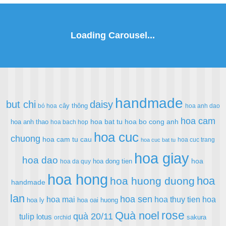
handmade
but chi
daisy
cây thông
bó hoa
hoa anh dao
hoa cam
hoa bat tu
hoa bo cong anh
hoa anh thao
hoa bach hop
hoa cuc
chuong
hoa cam tu cau
hoa cuc trang
hoa cuc bat tu
hoa giay
hoa dao
hoa
hoa dong tien
hoa da quy
hoa hong
hoa
hoa huong duong
handmade
lan
hoa sen
hoa mai
hoa thuy tien
hoa
hoa ly
hoa oai huong
rose
Quà noel
quà 20/11
tulip
lotus
sakura
orchid