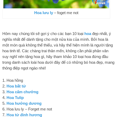
Hoa lưu ly
– foget me not
Hôm nay chúng tôi sẽ gợi ý cho các bạn 10 loại
hoa
đẹp nhất, ý
nghĩa nhất để dành tặng cho một nửa kia của mình. Bởi hoa là
một món quà không thể thiếu, và hãy thể hiện mình là người tặng
hoa tinh tế. Các chàng trai thân mến, không cần phải phân vân
suy nghĩ nên tặng hoa gì, hãy tham khảo 10 loại hoa đứng đầu
trong danh sách loài hoa dưới đây để có những bó hoa đẹp, mang
thông điệp ngọt ngào nhé!
1. Hoa hồng
2.
Hoa bất tử
3.
Hoa cẩm chướng
4.
Hoa Tulip
5.
Hoa hướng dương
6. Hoa lưu ly – Forget me not
7.
Hoa tử đinh hương