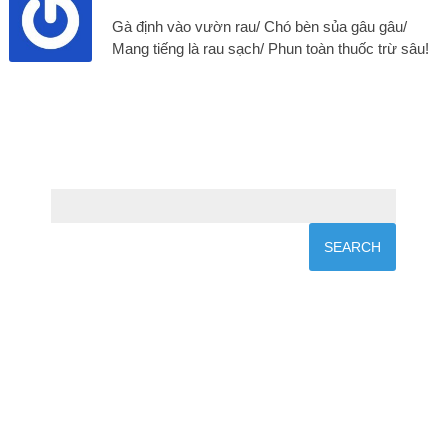
Gà định vào vườn rau/ Chó bèn sủa gâu gâu/
Mang tiếng là rau sạch/ Phun toàn thuốc trừ sâu!