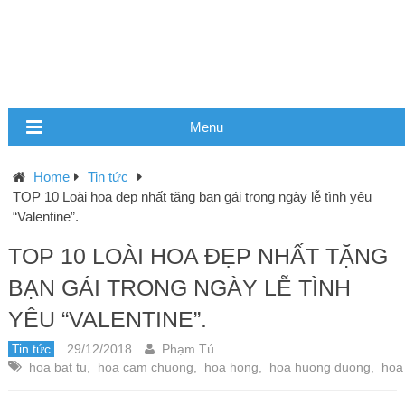
Menu
Home
Tin tức
TOP 10 Loài hoa đẹp nhất tặng bạn gái trong ngày lễ tình yêu
“Valentine”.
TOP 10 LOÀI HOA ĐẸP NHẤT TẶNG
BẠN GÁI TRONG NGÀY LỄ TÌNH
YÊU “VALENTINE”.
Tin tức
29/12/2018
Phạm Tú
hoa bat tu
,
hoa cam chuong
,
hoa hong
,
hoa huong duong
,
hoa