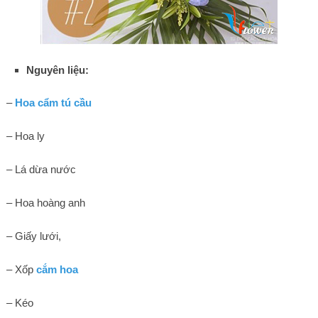
Nguyên liệu:
–
Hoa cẩm tú cầu
– Hoa ly
– Lá dừa nước
– Hoa hoàng anh
– Giấy lưới,
– Xốp
cắm hoa
– Kéo