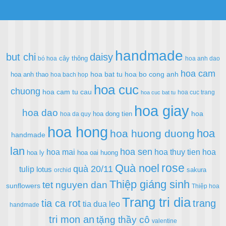
handmade
but chi
daisy
cây thông
bó hoa
hoa anh dao
hoa cam
hoa bat tu
hoa bo cong anh
hoa anh thao
hoa bach hop
hoa cuc
chuong
hoa cam tu cau
hoa cuc trang
hoa cuc bat tu
hoa giay
hoa dao
hoa
hoa dong tien
hoa da quy
hoa hong
hoa
hoa huong duong
handmade
lan
hoa sen
hoa mai
hoa thuy tien
hoa
hoa ly
hoa oai huong
rose
Quà noel
quà 20/11
tulip
lotus
sakura
orchid
Thiệp giáng sinh
tet nguyen dan
sunflowers
Thiệp hoa
Trang tri dia
tia ca rot
trang
tia dua leo
handmade
tri mon an
tặng thầy cô
valentine