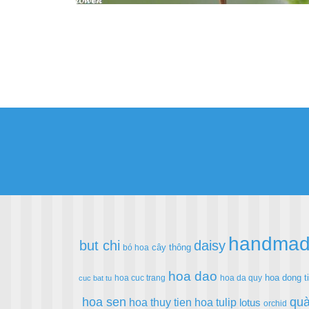
handma
but chi
daisy
cây thông
bó hoa
hoa dao
hoa dong t
hoa cuc trang
hoa da quy
cuc bat tu
hoa sen
quà
hoa thuy tien
hoa tulip
lotus
orchid