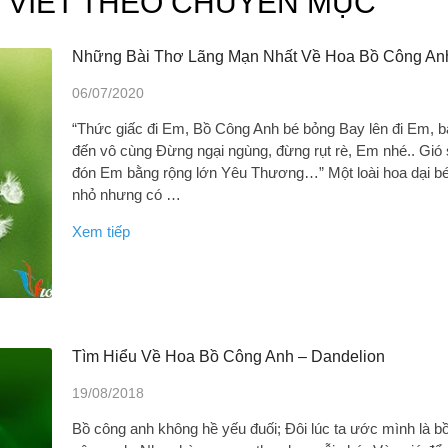
I VIẾT THEO CHUYÊN MỤC
Những Bài Thơ Lãng Mạn Nhất Về Hoa Bồ Công An
06/07/2020
“Thức giấc đi Em, Bồ Công Anh bé bỏng Bay lên đi Em, 
đến vô cùng Đừng ngại ngùng, đừng rụt rè, Em nhé.. Gió
đón Em bằng rộng lớn Yêu Thương…” Một loài hoa dại b
nhỏ nhưng có …
Xem tiếp
Tìm Hiểu Về Hoa Bồ Công Anh – Dandelion
19/08/2018
Bồ công anh không hề yếu đuối; Đôi lúc ta ước mình là b