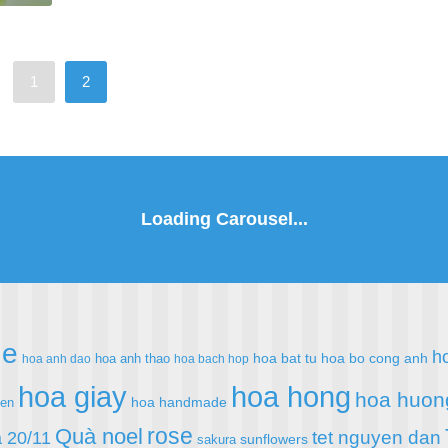
1
2
de
h
hoa bat tu
hoa bo cong anh
hoa anh thao
hoa anh dao
hoa bach hop
hoa giay
hoa hong
hoa huon
hoa handmade
ien
rose
Quà noel
 20/11
tet nguyen dan
sunflowers
sakura