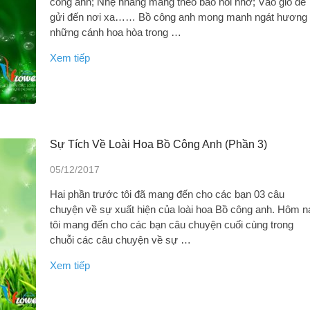
công anh; Nhẹ nhàng mang theo bao nỗi nhớ; Vào gió để
gửi đến nơi xa…… Bồ công anh mong manh ngát hương
những cánh hoa hòa trong …
Xem tiếp
Sự Tích Về Loài Hoa Bồ Công Anh (Phần 3)
05/12/2017
Hai phần trước tôi đã mang đến cho các bạn 03 câu
chuyện về sự xuất hiện của loài hoa Bồ công anh. Hôm n
tôi mang đến cho các bạn câu chuyện cuối cùng trong
chuỗi các câu chuyện về sự …
Xem tiếp