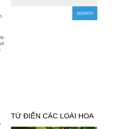
h
bay
 sẽ
é
TỪ ĐIỂN CÁC LOÀI HOA
ồ