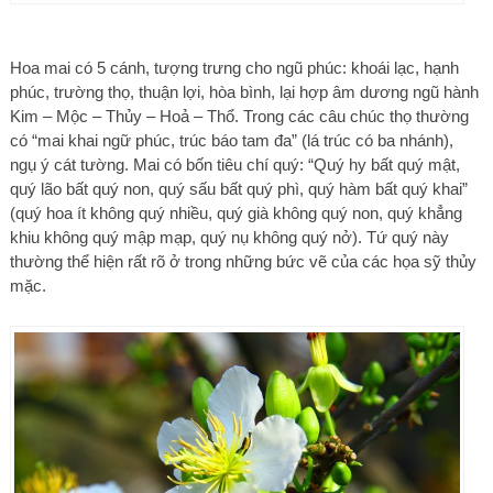
Hoa mai có 5 cánh, tượng trưng cho ngũ phúc: khoái lạc, hạnh
phúc, trường thọ, thuận lợi, hòa bình, lại hợp âm dương ngũ hành
Kim – Mộc – Thủy – Hoả – Thổ. Trong các câu chúc thọ thường
có “mai khai ngữ phúc, trúc báo tam đa” (lá trúc có ba nhánh),
ngụ ý cát tường. Mai có bốn tiêu chí quý: “Quý hy bất quý mật,
quý lão bất quý non, quý sấu bất quý phì, quý hàm bất quý khai”
(quý hoa ít không quý nhiều, quý già không quý non, quý khẳng
khiu không quý mập mạp, quý nụ không quý nở). Tứ quý này
thường thể hiện rất rõ ở trong những bức vẽ của các họa sỹ thủy
mặc.