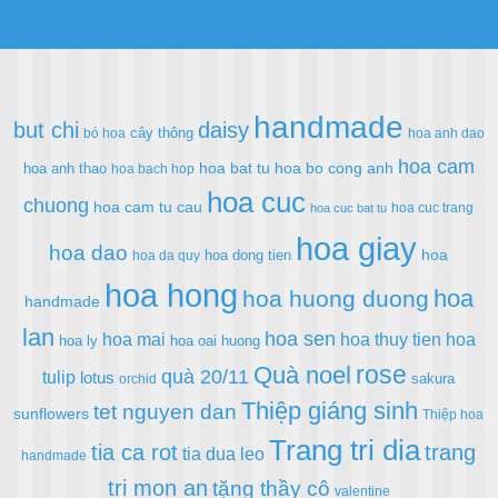
handmade
but chi
daisy
cây thông
bó hoa
hoa anh dao
hoa cam
hoa bat tu
hoa bo cong anh
hoa anh thao
hoa bach hop
hoa cuc
chuong
hoa cam tu cau
hoa cuc trang
hoa cuc bat tu
hoa giay
hoa dao
hoa
hoa dong tien
hoa da quy
hoa hong
hoa
hoa huong duong
handmade
lan
hoa sen
hoa mai
hoa thuy tien
hoa
hoa ly
hoa oai huong
rose
Quà noel
quà 20/11
tulip
lotus
sakura
orchid
Thiệp giáng sinh
tet nguyen dan
sunflowers
Thiệp hoa
Trang tri dia
tia ca rot
trang
tia dua leo
handmade
tri mon an
tặng thầy cô
valentine