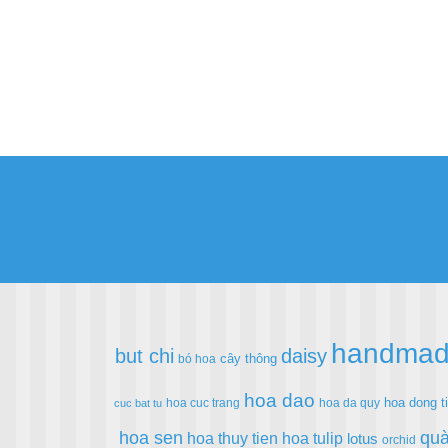
handma
but chi
daisy
cây thông
bó hoa
hoa dao
hoa dong t
hoa cuc trang
hoa da quy
cuc bat tu
hoa sen
quà
hoa thuy tien
hoa tulip
lotus
orchid