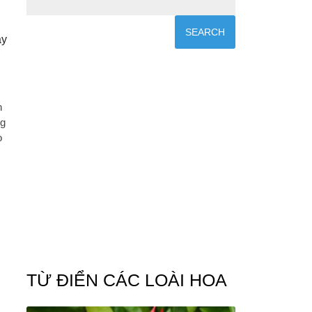
ày
h
ng
o
TỪ ĐIỂN CÁC LOÀI HOA