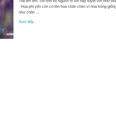
Trái tim em, cõi tình tôi Người ơi xin hãy tuyệt vời như ho
Hoa phi yến còn có tên hoa chân chim vì hoa trông giốn
như chân …
Xem tiếp