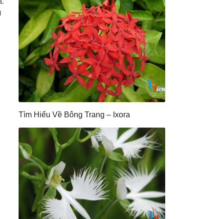
a.
g
Tìm Hiểu Về Bông Trang – Ixora