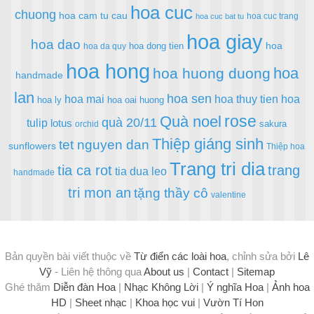
hoa cuc
chuong
hoa cam tu cau
hoa cuc trang
hoa cuc bat tu
hoa giay
hoa dao
hoa
hoa dong tien
hoa da quy
hoa hong
hoa
hoa huong duong
handmade
lan
hoa sen
hoa mai
hoa thuy tien
hoa
hoa ly
hoa oai huong
rose
Quà noel
quà 20/11
tulip
lotus
sakura
orchid
Thiệp giáng sinh
tet nguyen dan
sunflowers
Thiệp hoa
Trang tri dia
tia ca rot
trang
tia dua leo
handmade
tri mon an
tặng thầy cô
valentine
Bản quyền bài viết thuộc về
Từ điển các loài hoa
, chỉnh sửa bởi
Lê
Vỹ
- Liên hệ thông qua
About us
|
Contact
|
Sitemap
Ghé thăm
Diễn đàn Hoa
|
Nhạc Không Lời
|
Ý nghĩa Hoa
|
Ảnh hoa
HD
|
Sheet nhạc
|
Khoa học vui
|
Vườn Tí Hon