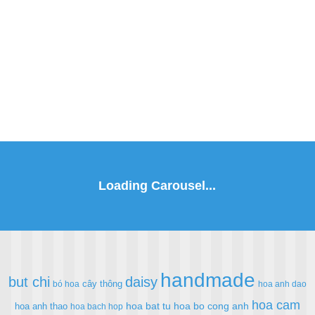
handmade
but chi
daisy
cây thông
bó hoa
hoa anh dao
hoa cam
hoa bat tu
hoa bo cong anh
hoa anh thao
hoa bach hop