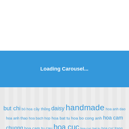
handmade
but chi
daisy
cây thông
bó hoa
hoa anh dao
hoa cam
hoa bat tu
hoa bo cong anh
hoa anh thao
hoa bach hop
hoa cuc
chuong
hoa cam tu cau
hoa cuc trang
hoa cuc bat tu