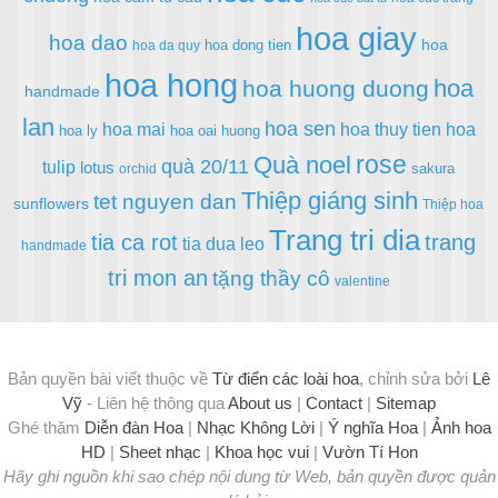
hoa giay
hoa dao
hoa
hoa dong tien
hoa da quy
hoa hong
hoa
hoa huong duong
handmade
lan
hoa sen
hoa mai
hoa thuy tien
hoa
hoa ly
hoa oai huong
rose
Quà noel
quà 20/11
tulip
lotus
sakura
orchid
Thiệp giáng sinh
tet nguyen dan
sunflowers
Thiệp hoa
Trang tri dia
tia ca rot
trang
tia dua leo
handmade
tri mon an
tặng thầy cô
valentine
Bản quyền bài viết thuộc về
Từ điển các loài hoa
, chỉnh sửa bởi
Lê
Vỹ
- Liên hệ thông qua
About us
|
Contact
|
Sitemap
Ghé thăm
Diễn đàn Hoa
|
Nhạc Không Lời
|
Ý nghĩa Hoa
|
Ảnh hoa
HD
|
Sheet nhạc
|
Khoa học vui
|
Vườn Tí Hon
Hãy ghi nguồn khi sao chép nội dung từ Web, bản quyền được quản