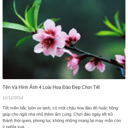
Tên Và Hình Ảnh 4 Loài Hoa Đào Đẹp Chơi Tết
12/12/2014
Tết miền bắc luôn se lạnh, có một chậu hoa đào đỏ hoặc hồng
giúp cho ngôi nhà nhỏ thêm ấm cúng. Chơi đào ngày tết trở
thành thói quen, phong tục không những mang lại may mắn còn
ý nghĩa xua …