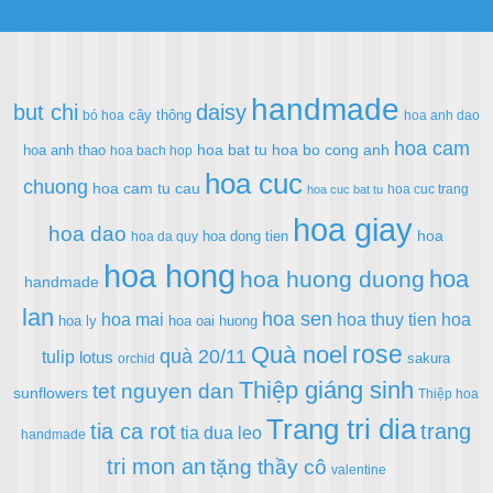
handmade
but chi
daisy
cây thông
bó hoa
hoa anh dao
hoa cam
hoa bat tu
hoa bo cong anh
hoa anh thao
hoa bach hop
hoa cuc
chuong
hoa cam tu cau
hoa cuc trang
hoa cuc bat tu
hoa giay
hoa dao
hoa
hoa dong tien
hoa da quy
hoa hong
hoa
hoa huong duong
handmade
lan
hoa sen
hoa mai
hoa thuy tien
hoa
hoa ly
hoa oai huong
rose
Quà noel
quà 20/11
tulip
lotus
sakura
orchid
Thiệp giáng sinh
tet nguyen dan
sunflowers
Thiệp hoa
Trang tri dia
tia ca rot
trang
tia dua leo
handmade
tri mon an
tặng thầy cô
valentine