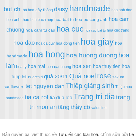
handmade
but chi
daisy
cây thông
bó hoa
hoa anh dao
hoa cam
hoa bat tu
hoa bo cong anh
hoa anh thao
hoa bach hop
hoa cuc
chuong
hoa cam tu cau
hoa cuc trang
hoa cuc bat tu
hoa giay
hoa dao
hoa
hoa dong tien
hoa da quy
hoa hong
hoa
hoa huong duong
handmade
lan
hoa sen
hoa mai
hoa thuy tien
hoa
hoa ly
hoa oai huong
rose
Quà noel
quà 20/11
tulip
lotus
sakura
orchid
Thiệp giáng sinh
tet nguyen dan
sunflowers
Thiệp hoa
Trang tri dia
tia ca rot
trang
tia dua leo
handmade
tri mon an
tặng thầy cô
valentine
Bản quyền bài viết thuộc về
Từ điển các loài hoa
, chỉnh sửa bởi
Lê