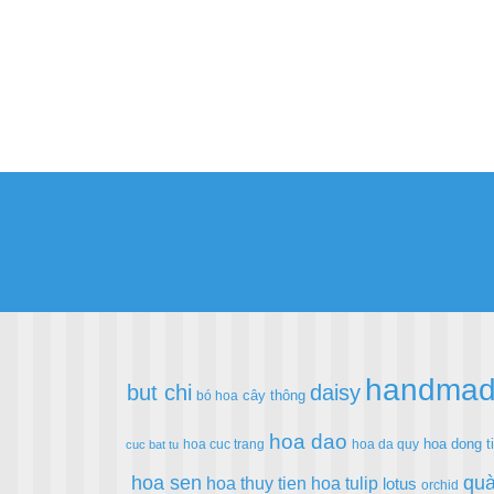
handma
but chi
daisy
cây thông
bó hoa
hoa dao
hoa dong t
hoa cuc trang
hoa da quy
cuc bat tu
hoa sen
quà
hoa thuy tien
hoa tulip
lotus
orchid