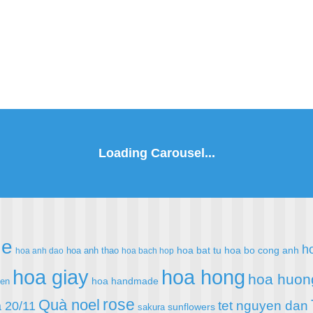
de
h
hoa bat tu
hoa bo cong anh
hoa anh thao
hoa anh dao
hoa bach hop
hoa giay
hoa hong
hoa huon
hoa handmade
ien
rose
Quà noel
 20/11
tet nguyen dan
sunflowers
sakura