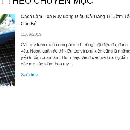
IẾT THEO CHUYÊN MỤC
Cách Làm Hoa Ruy Băng Điệu Đà Trang Trí Bờm Tó
Cho Bé
11/09/2019
Các mẹ luôn muốn con gái mình trông thật điệu đà, đáng
yêu. Ngoài quần áo thì kiểu tóc và phụ kiện cũng là nhữn
yếu tố cần quan tâm. Hôm nay, Vietflower sẽ hướng dẫn
các mẹ cách làm hoa ruy …
Xem tiếp