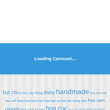
handmade
but chi
daisy
cây thông
bó hoa
hoa anh dao
hoa cam
hoa bat tu
hoa bo cong anh
hoa anh thao
hoa bach hop
hoa cuc
chuong
hoa cam tu cau
hoa cuc trang
hoa cuc bat tu