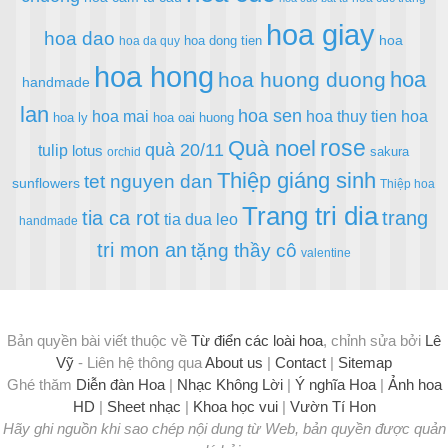
hoa giay
hoa dao
hoa
hoa dong tien
hoa da quy
hoa hong
hoa
hoa huong duong
handmade
lan
hoa sen
hoa mai
hoa thuy tien
hoa
hoa ly
hoa oai huong
rose
Quà noel
quà 20/11
tulip
lotus
sakura
orchid
Thiệp giáng sinh
tet nguyen dan
sunflowers
Thiệp hoa
Trang tri dia
tia ca rot
trang
tia dua leo
handmade
tri mon an
tặng thầy cô
valentine
Bản quyền bài viết thuộc về
Từ điển các loài hoa
, chỉnh sửa bởi
Lê
Vỹ
- Liên hệ thông qua
About us
|
Contact
|
Sitemap
Ghé thăm
Diễn đàn Hoa
|
Nhạc Không Lời
|
Ý nghĩa Hoa
|
Ảnh hoa
HD
|
Sheet nhạc
|
Khoa học vui
|
Vườn Tí Hon
Hãy ghi nguồn khi sao chép nội dung từ Web, bản quyền được quản