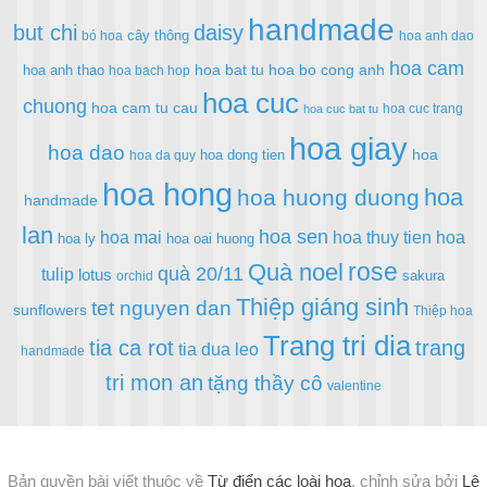
handmade
but chi
daisy
cây thông
bó hoa
hoa anh dao
hoa cam
hoa bat tu
hoa bo cong anh
hoa anh thao
hoa bach hop
hoa cuc
chuong
hoa cam tu cau
hoa cuc trang
hoa cuc bat tu
hoa giay
hoa dao
hoa
hoa dong tien
hoa da quy
hoa hong
hoa
hoa huong duong
handmade
lan
hoa sen
hoa mai
hoa thuy tien
hoa
hoa ly
hoa oai huong
rose
Quà noel
quà 20/11
tulip
lotus
sakura
orchid
Thiệp giáng sinh
tet nguyen dan
sunflowers
Thiệp hoa
Trang tri dia
tia ca rot
trang
tia dua leo
handmade
tri mon an
tặng thầy cô
valentine
Bản quyền bài viết thuộc về
Từ điển các loài hoa
, chỉnh sửa bởi
Lê