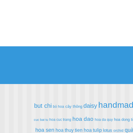
handma
but chi
daisy
cây thông
bó hoa
hoa dao
hoa dong t
hoa cuc trang
hoa da quy
cuc bat tu
hoa sen
quà
hoa thuy tien
hoa tulip
lotus
orchid