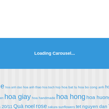
de
h
hoa bat tu
hoa bo cong anh
hoa anh thao
hoa anh dao
hoa bach hop
hoa giay
hoa hong
hoa huon
hoa handmade
ien
rose
Quà noel
 20/11
tet nguyen dan
sunflowers
sakura