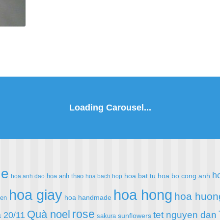
de
h
hoa bat tu
hoa bo cong anh
hoa anh thao
hoa anh dao
hoa bach hop
hoa giay
hoa hong
hoa huon
hoa handmade
ien
rose
Quà noel
 20/11
tet nguyen dan
sunflowers
sakura