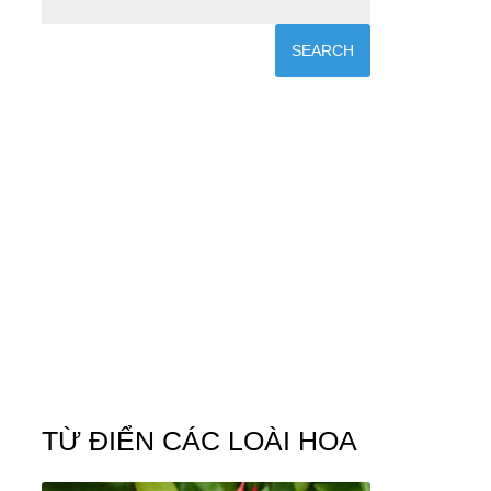
u
TỪ ĐIỂN CÁC LOÀI HOA
ự