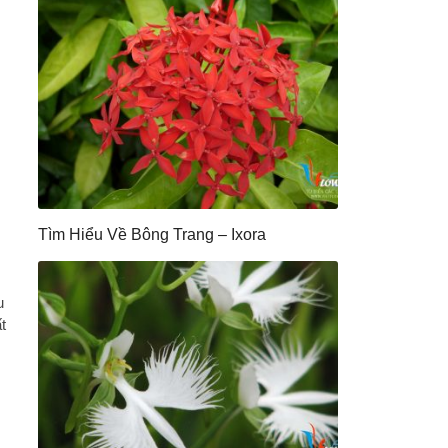
Tìm Hiểu Về Bông Trang – Ixora
u
t