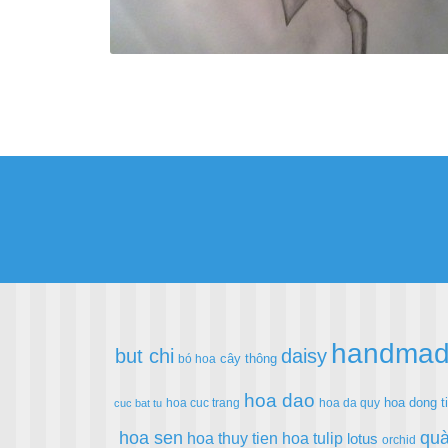
handma
but chi
daisy
cây thông
bó hoa
hoa dao
hoa dong t
hoa cuc trang
hoa da quy
cuc bat tu
hoa sen
quà
hoa thuy tien
hoa tulip
lotus
orchid