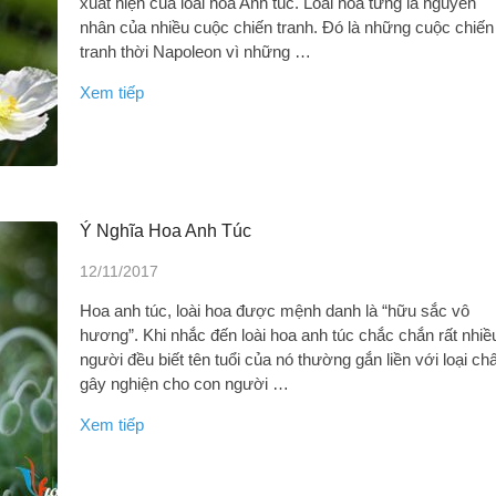
xuất hiện của loài hoa Anh túc. Loài hoa từng là nguyên
nhân của nhiều cuộc chiến tranh. Đó là những cuộc chiến
tranh thời Napoleon vì những …
Xem tiếp
Ý Nghĩa Hoa Anh Túc
12/11/2017
Hoa anh túc, loài hoa được mệnh danh là “hữu sắc vô
hương”. Khi nhắc đến loài hoa anh túc chắc chắn rất nhiề
người đều biết tên tuổi của nó thường gắn liền với loại chấ
gây nghiện cho con người …
Xem tiếp