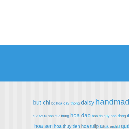
handma
but chi
daisy
cây thông
bó hoa
hoa dao
hoa dong t
hoa cuc trang
hoa da quy
cuc bat tu
hoa sen
quà
hoa thuy tien
hoa tulip
lotus
orchid