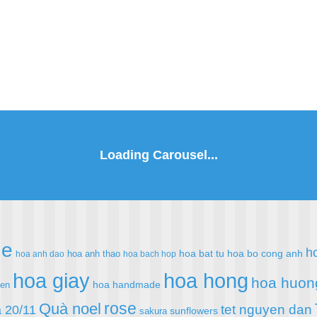
de
h
hoa bat tu
hoa bo cong anh
hoa anh thao
hoa anh dao
hoa bach hop
hoa giay
hoa hong
hoa huon
hoa handmade
ien
rose
Quà noel
 20/11
tet nguyen dan
sunflowers
sakura