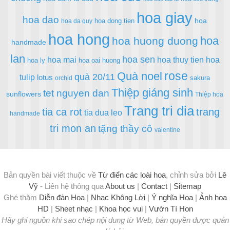
hoa giay
hoa dao
hoa
hoa dong tien
hoa da quy
hoa hong
hoa
hoa huong duong
handmade
lan
hoa sen
hoa mai
hoa thuy tien
hoa
hoa ly
hoa oai huong
rose
Quà noel
quà 20/11
tulip
lotus
sakura
orchid
Thiệp giáng sinh
tet nguyen dan
sunflowers
Thiệp hoa
Trang tri dia
tia ca rot
trang
tia dua leo
handmade
tri mon an
tặng thầy cô
valentine
Bản quyền bài viết thuộc về
Từ điển các loài hoa
, chỉnh sửa bởi
Lê
Vỹ
- Liên hệ thông qua
About us
|
Contact
|
Sitemap
Ghé thăm
Diễn đàn Hoa
|
Nhạc Không Lời
|
Ý nghĩa Hoa
|
Ảnh hoa
HD
|
Sheet nhạc
|
Khoa học vui
|
Vườn Tí Hon
Hãy ghi nguồn khi sao chép nội dung từ Web, bản quyền được quản