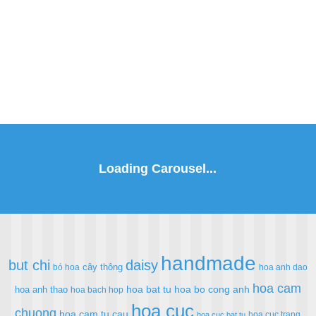
handmade
but chi
daisy
cây thông
bó hoa
hoa anh dao
hoa cam
hoa bat tu
hoa bo cong anh
hoa anh thao
hoa bach hop
hoa cuc
chuong
hoa cam tu cau
hoa cuc trang
hoa cuc bat tu