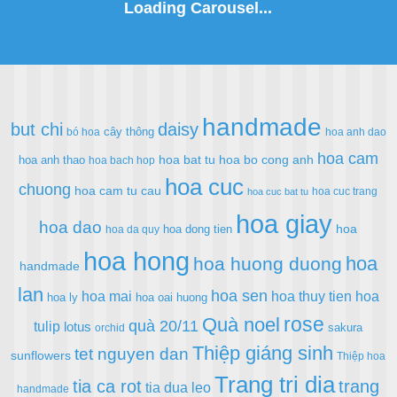
handmade
but chi
daisy
cây thông
bó hoa
hoa anh dao
hoa cam
hoa bat tu
hoa bo cong anh
hoa anh thao
hoa bach hop
hoa cuc
chuong
hoa cam tu cau
hoa cuc trang
hoa cuc bat tu
hoa giay
hoa dao
hoa
hoa dong tien
hoa da quy
hoa hong
hoa
hoa huong duong
handmade
lan
hoa sen
hoa mai
hoa thuy tien
hoa
hoa ly
hoa oai huong
rose
Quà noel
quà 20/11
tulip
lotus
sakura
orchid
Thiệp giáng sinh
tet nguyen dan
sunflowers
Thiệp hoa
Trang tri dia
tia ca rot
trang
tia dua leo
handmade