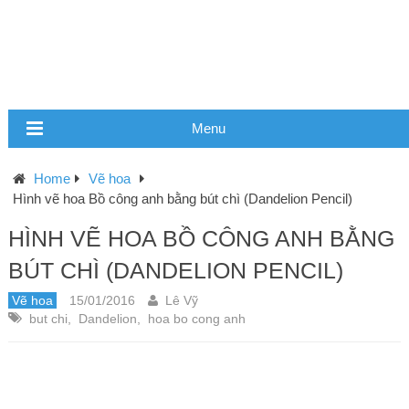
Menu
Home
Vẽ hoa
Hình vẽ hoa Bồ công anh bằng bút chì (Dandelion Pencil)
HÌNH VẼ HOA BỒ CÔNG ANH BẰNG
BÚT CHÌ (DANDELION PENCIL)
Vẽ hoa
15/01/2016
Lê Vỹ
but chi
,
Dandelion
,
hoa bo cong anh