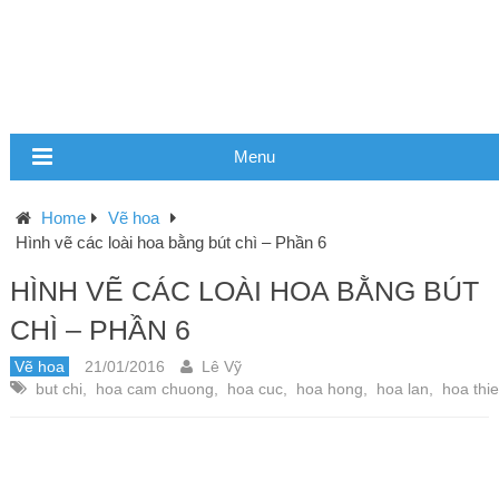
Menu
Home
Vẽ hoa
Hình vẽ các loài hoa bằng bút chì – Phần 6
HÌNH VẼ CÁC LOÀI HOA BẰNG BÚT
CHÌ – PHẦN 6
Vẽ hoa
21/01/2016
Lê Vỹ
but chi
,
hoa cam chuong
,
hoa cuc
,
hoa hong
,
hoa lan
,
hoa thi