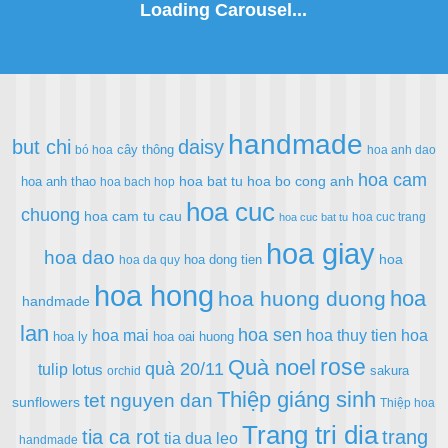
handmade
but chi
daisy
cây thông
bó hoa
hoa anh dao
hoa cam
hoa bat tu
hoa bo cong anh
hoa anh thao
hoa bach hop
hoa cuc
chuong
hoa cam tu cau
hoa cuc trang
hoa cuc bat tu
hoa giay
hoa dao
hoa
hoa dong tien
hoa da quy
hoa hong
hoa
hoa huong duong
handmade
lan
hoa sen
hoa mai
hoa thuy tien
hoa
hoa ly
hoa oai huong
rose
Quà noel
quà 20/11
tulip
lotus
sakura
orchid
Thiệp giáng sinh
tet nguyen dan
sunflowers
Thiệp hoa
Trang tri dia
tia ca rot
trang
tia dua leo
handmade