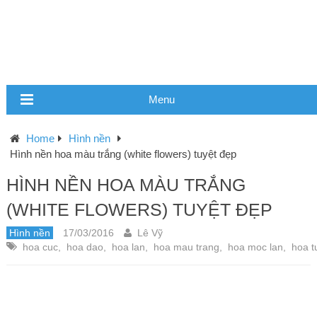
Menu
Home
Hình nền
Hình nền hoa màu trắng (white flowers) tuyệt đẹp
HÌNH NỀN HOA MÀU TRẮNG
(WHITE FLOWERS) TUYỆT ĐẸP
Hình nền
17/03/2016
Lê Vỹ
hoa cuc
,
hoa dao
,
hoa lan
,
hoa mau trang
,
hoa moc lan
,
hoa tu