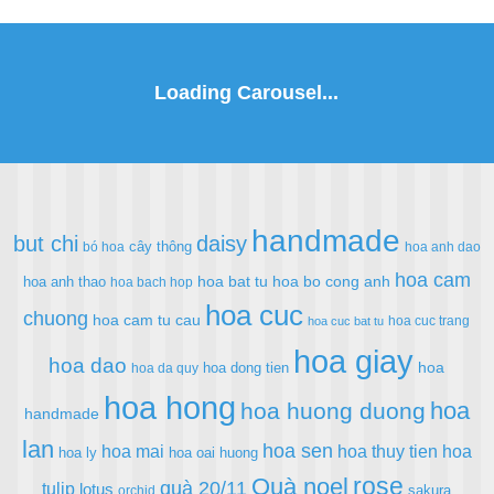
handmade
but chi
daisy
cây thông
bó hoa
hoa anh dao
hoa cam
hoa bat tu
hoa bo cong anh
hoa anh thao
hoa bach hop
hoa cuc
chuong
hoa cam tu cau
hoa cuc trang
hoa cuc bat tu
hoa giay
hoa dao
hoa
hoa dong tien
hoa da quy
hoa hong
hoa
hoa huong duong
handmade
lan
hoa sen
hoa mai
hoa thuy tien
hoa
hoa ly
hoa oai huong
rose
Quà noel
quà 20/11
tulip
lotus
sakura
orchid