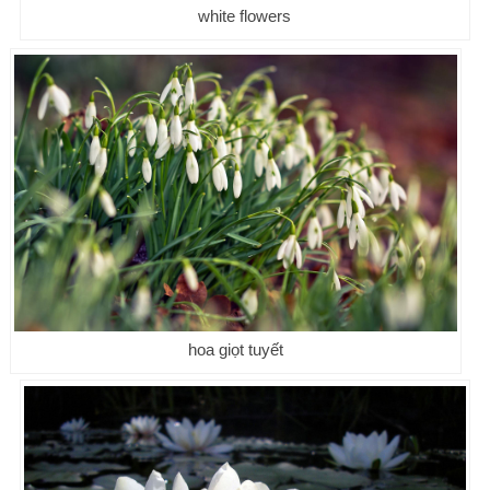
white flowers
hoa giọt tuyết