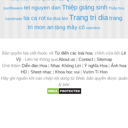
Thiệp giáng sinh
tet nguyen dan
sunflowers
Thiệp hoa
Trang tri dia
tia ca rot
trang
tia dua leo
handmade
tri mon an
tặng thầy cô
valentine
Bản quyền bài viết thuộc về
Từ điển các loài hoa
, chỉnh sửa bởi
Lê
Vỹ
- Liên hệ thông qua
About us
|
Contact
|
Sitemap
Ghé thăm
Diễn đàn Hoa
|
Nhạc Không Lời
|
Ý nghĩa Hoa
|
Ảnh hoa
HD
|
Sheet nhạc
|
Khoa học vui
|
Vườn Tí Hon
Hãy ghi nguồn khi sao chép nội dung từ Web, bản quyền được quản
lý bởi: