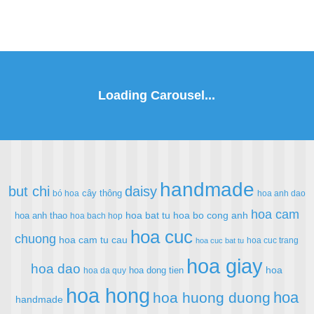
handmade
but chi
daisy
cây thông
bó hoa
hoa anh dao
hoa cam
hoa bat tu
hoa bo cong anh
hoa anh thao
hoa bach hop
hoa cuc
chuong
hoa cam tu cau
hoa cuc trang
hoa cuc bat tu
hoa giay
hoa dao
hoa
hoa dong tien
hoa da quy
hoa hong
hoa
hoa huong duong
handmade