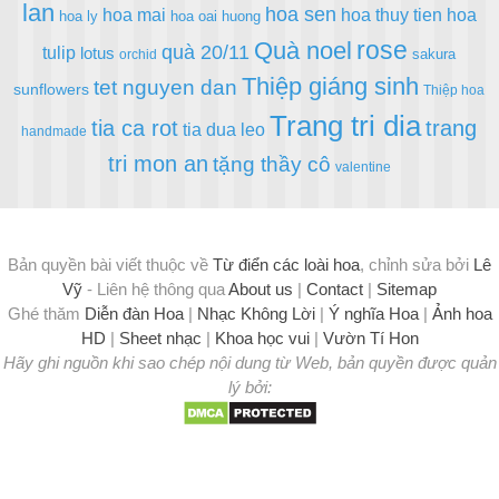
lan
hoa sen
hoa mai
hoa thuy tien
hoa
hoa ly
hoa oai huong
rose
Quà noel
quà 20/11
tulip
lotus
sakura
orchid
Thiệp giáng sinh
tet nguyen dan
sunflowers
Thiệp hoa
Trang tri dia
tia ca rot
trang
tia dua leo
handmade
tri mon an
tặng thầy cô
valentine
Bản quyền bài viết thuộc về
Từ điển các loài hoa
, chỉnh sửa bởi
Lê
Vỹ
- Liên hệ thông qua
About us
|
Contact
|
Sitemap
Ghé thăm
Diễn đàn Hoa
|
Nhạc Không Lời
|
Ý nghĩa Hoa
|
Ảnh hoa
HD
|
Sheet nhạc
|
Khoa học vui
|
Vườn Tí Hon
Hãy ghi nguồn khi sao chép nội dung từ Web, bản quyền được quản
lý bởi: