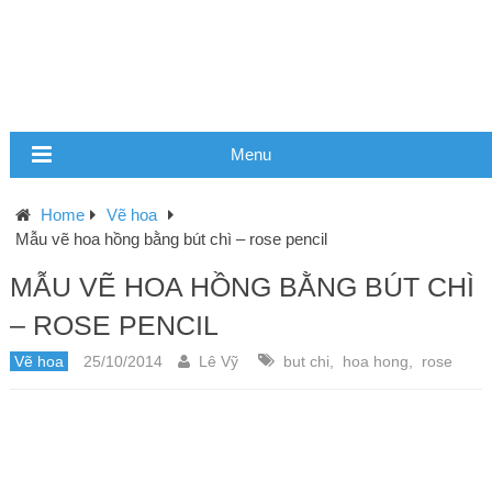
Menu
Home
Vẽ hoa
Mẫu vẽ hoa hồng bằng bút chì – rose pencil
MẪU VẼ HOA HỒNG BẰNG BÚT CHÌ
– ROSE PENCIL
Vẽ hoa
25/10/2014
Lê Vỹ
but chi
,
hoa hong
,
rose